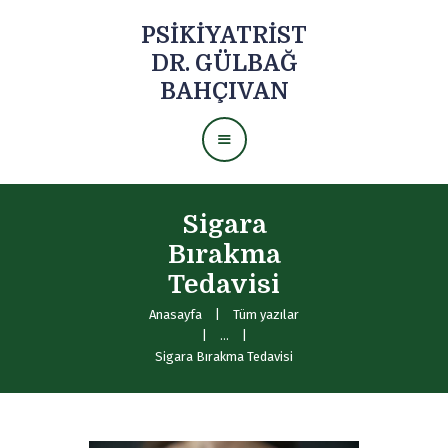
PSIKIYATRIST
DR. GÜLBAĞ
PSIKIYATRIST DR. GÜLBAĞ
BAHÇIVAN
BAHÇIVAN
Aile ve Çift Terapisi
Sigara
Bireysel Psikoterapi
Bırakma
Cinsel Terapi
Tedavisi
Emdr Terapi̇
Anasayfa
Tüm yazılar
...
Sigara Bırakma Tedavisi