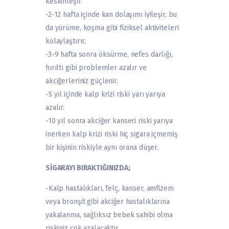
keskinleşir.
-2-12 hafta içinde kan dolaşımı iyileşir, bu
da yürüme, koşma gibi fiziksel aktiviteleri
kolaylaştırır,
-3-9 hafta sonra öksürme, nefes darlığı,
hırıltı gibi problemler azalır ve
akciğerleriniz güçlenir.
-5 yıl içinde kalp krizi riski yarı yarıya
azalır.
-10 yıl sonra akciğer kanseri riski yarıya
inerken kalp krizi riski hiç sigara içmemiş
bir kişinin riskiyle aynı orana düşer.
SİGARAYI BIRAKTIĞINIZDA;
-Kalp hastalıkları, felç, kanser, amfizem
veya bronşit gibi akciğer hastalıklarına
yakalanma, sağlıksız bebek sahibi olma
riskiniz çok azalacaktır.